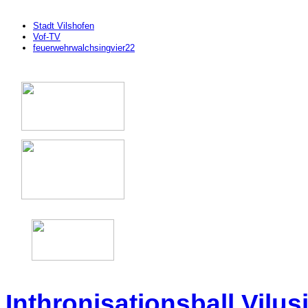
Stadt Vilshofen
Vof-TV
feuerwehrwalchsingvier22
Inthronisationsball Vilus