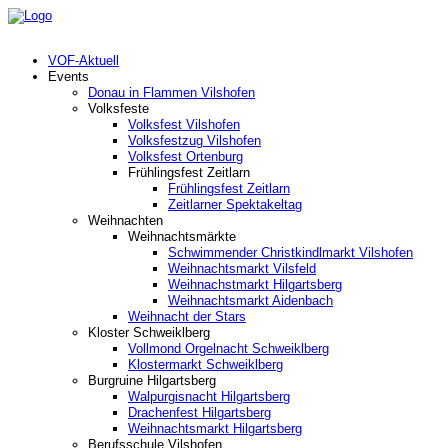
VOF-Aktuell
Events
Donau in Flammen Vilshofen
Volksfeste
Volksfest Vilshofen
Volksfestzug Vilshofen
Volksfest Ortenburg
Frühlingsfest Zeitlarn
Frühlingsfest Zeitlarn
Zeitlarner Spektakeltag
Weihnachten
Weihnachtsmärkte
Schwimmender Christkindlmarkt Vilshofen
Weihnachtsmarkt Vilsfeld
Weihnachstmarkt Hilgartsberg
Weihnachtsmarkt Aidenbach
Weihnacht der Stars
Kloster Schweiklberg
Vollmond Orgelnacht Schweiklberg
Klostermarkt Schweiklberg
Burgruine Hilgartsberg
Walpurgisnacht Hilgartsberg
Drachenfest Hilgartsberg
Weihnachtsmarkt Hilgartsberg
Berufsschule Vilshofen