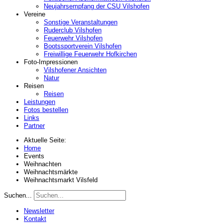
Neujahrsempfang der CSU Vilshofen
Vereine
Sonstige Veranstaltungen
Ruderclub Vilshofen
Feuerwehr Vilshofen
Bootssportverein Vilshofen
Freiwillige Feuerwehr Hofkirchen
Foto-Impressionen
Vilshofener Ansichten
Natur
Reisen
Reisen
Leistungen
Fotos bestellen
Links
Partner
Aktuelle Seite:
Home
Events
Weihnachten
Weihnachtsmärkte
Weihnachtsmarkt Vilsfeld
Suchen...
Newsletter
Kontakt