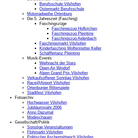
Berufsschule Vilshofen
Ostermarkt Berufsschule
Motorradweihe Ortenburg
Die 5. Jahreszeit (Fasching)
Faschingszüge
Faschingszug Hofkirchen
Faschingszug Pleinting
Faschingszug Aidenbach
Faschingsmarkt Vilshofen
Kinderfasching Wolferstetter Keller
Schäfflertanz Pleinting
Musik-Events
Weihnacht der Stars
Open-Air Windorf
Alpen Grand Prix Vilshofen
Verkaufsoffener Sonntag Vilshofen
Race@Airport Vilshofen
Ortenburger Ritterspiele
Stadtfest Vilshofen
Fotoarchiv
Hochwasser Vilshofen
Jubiläumsjahr 2006
Anno Dazumal
Modeschauen
Gesellschaft/Politik
Sonstige Veranstaltungen
Flohmarkt Vilshofen
Politischer Aschermittwoch Vilshofen