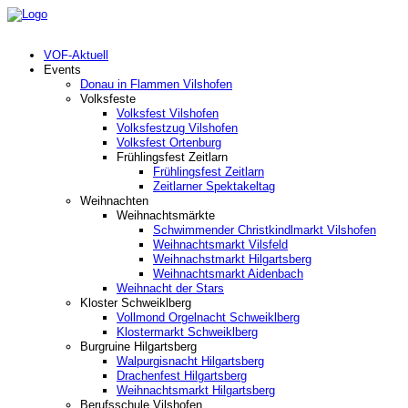
VOF-Aktuell
Events
Donau in Flammen Vilshofen
Volksfeste
Volksfest Vilshofen
Volksfestzug Vilshofen
Volksfest Ortenburg
Frühlingsfest Zeitlarn
Frühlingsfest Zeitlarn
Zeitlarner Spektakeltag
Weihnachten
Weihnachtsmärkte
Schwimmender Christkindlmarkt Vilshofen
Weihnachtsmarkt Vilsfeld
Weihnachstmarkt Hilgartsberg
Weihnachtsmarkt Aidenbach
Weihnacht der Stars
Kloster Schweiklberg
Vollmond Orgelnacht Schweiklberg
Klostermarkt Schweiklberg
Burgruine Hilgartsberg
Walpurgisnacht Hilgartsberg
Drachenfest Hilgartsberg
Weihnachtsmarkt Hilgartsberg
Berufsschule Vilshofen