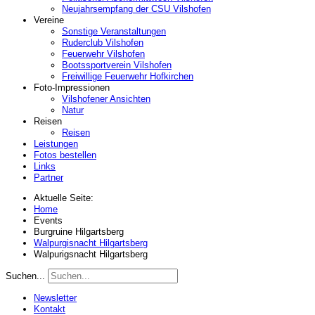
Neujahrsempfang der CSU Vilshofen
Vereine
Sonstige Veranstaltungen
Ruderclub Vilshofen
Feuerwehr Vilshofen
Bootssportverein Vilshofen
Freiwillige Feuerwehr Hofkirchen
Foto-Impressionen
Vilshofener Ansichten
Natur
Reisen
Reisen
Leistungen
Fotos bestellen
Links
Partner
Aktuelle Seite:
Home
Events
Burgruine Hilgartsberg
Walpurgisnacht Hilgartsberg
Walpurigsnacht Hilgartsberg
Suchen...
Newsletter
Kontakt